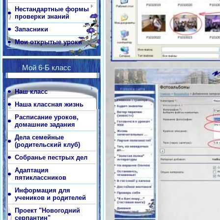
Нестандартные формы
проверки знаний
Запасники
Мои открытые уроки
Мой 6-Б класс
Наш класс
Наша классная жизнь
Расписание уроков,
домашние задания
Дела семейные
(родительский клуб)
Собранье пестрых дел
Адаптация
пятиклассников
Информация для
учеников и родителей
Проект "Новогодний
серпантин"