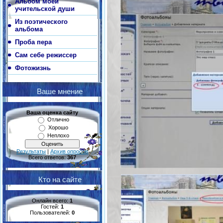
Альбом моей
учительской души
Из поэтического
альбома
Проба пера
Сам себе режиссер
Фотожизнь
Ваше мнение
Ваша оценка сайту
Отлично
Хорошо
Неплохо
Результаты
|
Архив опросов
Всего ответов:
367
Кто на сайте
Онлайн всего:
1
Гостей:
1
Пользователей:
0