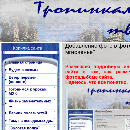
Добавление фото в фот
Копилка сайта
мгновенье"
Главная страница
Размещаю подробную инс
Будем знакомы
сайта о том, как разм
фотоальбоме сайта.
Ветер перемен
(новости)
Надеюсь, что все понятно.
Готовимся к урокам
МХК
Жизнь замечательных
...
Ларчик полезностей
Там, на неведомых до...
"Золотая полка"