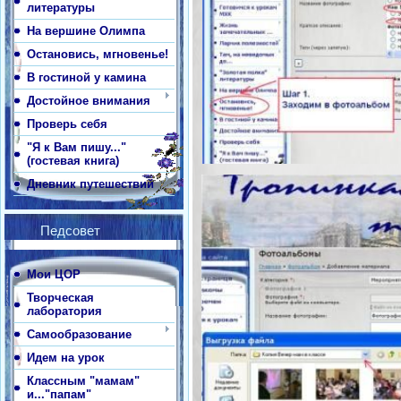
литературы
На вершине Олимпа
Остановись, мгновенье!
В гостиной у камина
Достойное внимания
Проверь себя
"Я к Вам пишу..."
(гостевая книга)
Дневник путешествий
Педсовет
Мои ЦОР
Творческая
лаборатория
Самообразование
Идем на урок
Классным "мамам"
и..."папам"