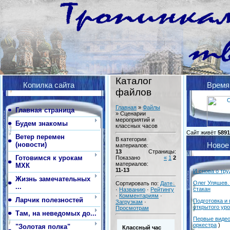
Каталог
Копилка сайта
Время
файлов
Главная
»
Файлы
Главная страница
» Сценарии
мероприятий и
Будем знакомы
классных часов
Сайт живёт
5891
Ветер перемен
В категории
(новости)
Новое
материалов
:
13
Страницы
:
Готовимся к урокам
Показано
«
1
2
материалов
:
МХК
11-13
И снова о тр
Жизнь замечательных
Олег Уляшев
Сортировать по
:
Дате
...
стакан
·
Названию
·
Рейтингу
·
Комментариям
·
Ларчик полезностей
Подготовка и
Загрузкам
·
открытого уро
Просмотрам
Там, на неведомых до...
Первые виде
оркестра
)
"Золотая полка"
Классный час