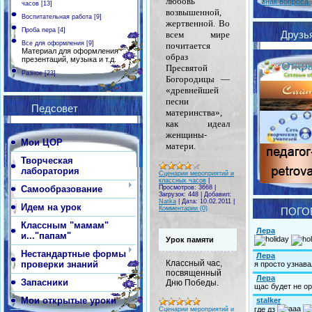
любовь
знак вопроса.
часов
[13]
возвышенной,
Воспитательная работа
[9]
жертвенной. Во
Проба пера
[4]
Друзь
всем мире
Все для оформления
[9]
почитается
Материал для оформления
образ
презентаций, музыка и т.д.
Пресвятой
Разное
[23]
Богородицы —
«древнейшей
песни
Педсовет
материнства»,
как идеал
женщины-
Мои ЦОР
матери.
Творческая
лаборатория
Сценарии мероприятий и
классных часов
|
Самообразование
Просмотров:
3668
|
Загрузок:
448
|
Добавил:
Natka
|
Дата:
10.02.2011
|
Идем на урок
Комментарии (0)
ПОГО
Классным "мамам"
и..."папам"
Урок памяти
Нестандартные формы
Классный час,
проверки знаний
посвященный
Запасники
Дню Победы.
Мои открытые уроки
Сценарии мероприятий и