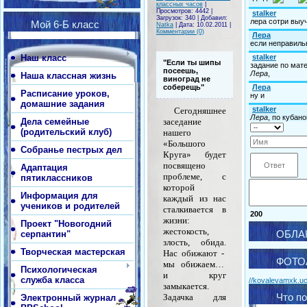
классных часов
|
Просмотров:
4442
|
Загрузок:
340
|
Добавил:
Мой 6-Б класс
Natka
|
Дата:
10.02.2011
|
Комментарии (0)
Наш класс
"Если ты шипы
посеешь,
Наша классная жизнь
виноград не
соберещь"
Расписание уроков,
домашние задания
Сегодняшнее
Дела семейные
заседание
(родительский клуб)
нашего
«Большого
Собранье пестрых дел
Круга» будет
посвящено
Адаптация
проблеме, с
пятиклассников
которой
Информация для
каждый из нас
учеников и родителей
сталкивается в
200
жизни:
Проект "Новогодний
жестокость,
серпантин"
ОБЛА
злость, обида.
Творческая мастерская
Нас обижают -
ФОТО
мы обижаем…
Психологическая
и круг
служба класса
//kovalevamxk.uc
замыкается.
Что п
Задачка для
Электронный журнал