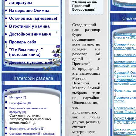
литературы
"Земная жизнь
Подведены ит
Пресвятой
Богородицы"
На вершине Олимпа
Остановись, мгновенье!
Самое
Сегодняшний
В гостиной у камина
наш разговор
Достойное внимания
План воспита
будет
класса на 201
посвящением
Проверь себя
всем мамам, но
Сценарий гос
голоса ушедш
поведем мы
"Я к Вам пишу..."
разговор об
(гостевая книга)
Стихи военно
одной – о
Дневник путешествий
Комплексная 
Пресвятой
профилактике
Богородице.
И
Сценарий Оли
эта
взаимосвязь
"Ценности Ол
Категории раздела
Матери
Паралимпийск
Небесной и
основной шк
Матери Земной
Фоны и заста
Уроки
[3]
выбрана
нами
не случайно.
Проверка зна
Методика
[6]
тестов.
Общеизвестно,
Видеофайлы
[10]
что
Проверочные 
Внеурочная деятельность по
класс. Тема "
христианство,
предмету
[5]
Сценарии гостиных,
как и любая
ОСНОВНЫЕ 
литературно-музыкальных
другая религия,
ИССЛЕДОВА
композиций и т.д.
считает
Воспитательная работа
[3]
Дискуссия дл
материнскую
старшеклассн
Сценарии мероприятий и классных