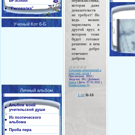
BPSchool
первоклассника,
которая даже
"Рисовалка"
доказательств
не требует! Но
ведь можно
Ученый Кот 6-Б
нарисовать и
другой круг, в
котором тоже
будет готовое
решение: в нем
на добро
отвечают
добром.
Сценарии мероприятий и
классных часов
|
Просмотров:
2810
|
Загрузок:
391
|
Добавил:
Natka
|
Дата:
07.02.2011
|
Комментарии (0)
Личный альбом
1-10
11-13
Альбом моей
учительской души
Из поэтического
альбома
Проба пера