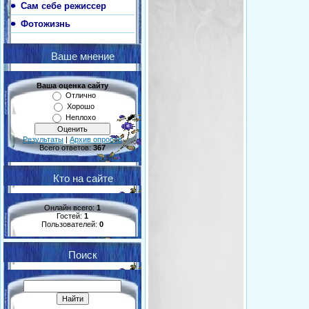
Сам себе режиссер
Фотожизнь
Ваше мнение
Ваша оценка сайту
Отлично
Хорошо
Неплохо
Результаты
|
Архив опросов
Всего ответов:
367
Кто на сайте
Онлайн всего:
1
Гостей:
1
Пользователей:
0
Поиск