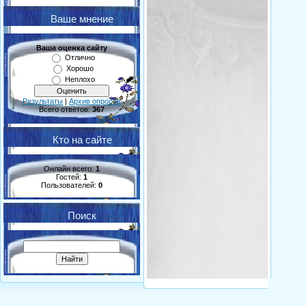
Ваше мнение
Ваша оценка сайту
Отлично
Хорошо
Неплохо
Результаты
|
Архив опросов
Всего ответов:
367
Кто на сайте
Онлайн всего:
1
Гостей:
1
Пользователей:
0
Поиск