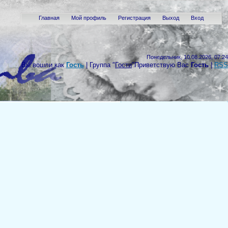
Главная
Мой профиль
Регистрация
Выход
Вход
Понедельник, 10.08.2026, 07:24
Вы вошли как
Гость
|
Группа
"
Гости
"
Приветствую Вас
Гость
|
RSS