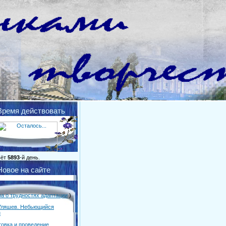
Время действовать
вёт
5893
-й день.
Новое на сайте
ва о трудностях адаптации
)
Уляшев. Небьющийся
н
товка и проведение