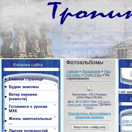
Фотоальбомы
Копилка сайта
Главная
»
Фотоальбом
»
Наш
5-Б класс
»
Спорт и мы
» На
соревнованиях
Главная страница
Будем знакомы
Сайт жи
Ветер перемен
Просмотров
: 472 |
Размеры
:
1024x768px/179.0Kb
(новости)
Дата
: 28.11.2012 |
Теги
:
5-Б класс
,
спорт и мы
,
фотографии
|
Добавил
:
Готовимся к урокам
Natka
МХК
Просмотреть фотографию в
И сно
реальном размере
Жизнь замечательных
Олег 
...
стака
Ларчик полезностей
Подго