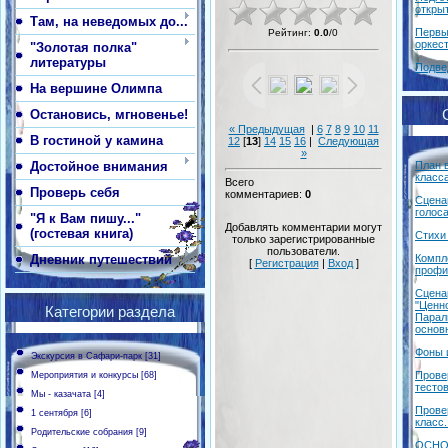
откры
Там, на неведомых до...
Первы
Рейтинг
:
0.0
/
0
оркес
"Золотая полка"
литературы
Подве
На вершине Олимпа
Остановись, мгновенье!
« Предыдущая
|
6
7
8
9
10
11
В гостиной у камина
12
[
13
]
14
15
16
|
Следующая
»
Достойное внимания
План 
класса
Всего
Проверь себя
комментариев
:
0
Сцена
голос
"Я к Вам пишу..."
Добавлять комментарии могут
(гостевая книга)
Стихи
только зарегистрированные
пользователи.
Дневник путешествий
Компл
[
Регистрация
|
Вход
]
профи
Сцена
"Ценн
Категории раздела
Парал
основ
Фоны 
Экскурсия в Сафари-парк
[31]
Прове
Мероприятия и конкурсы
[68]
тестов
Мы - казачата
[4]
Прове
1 сентября
[6]
класс.
Родительские собрания
[9]
ОСНО