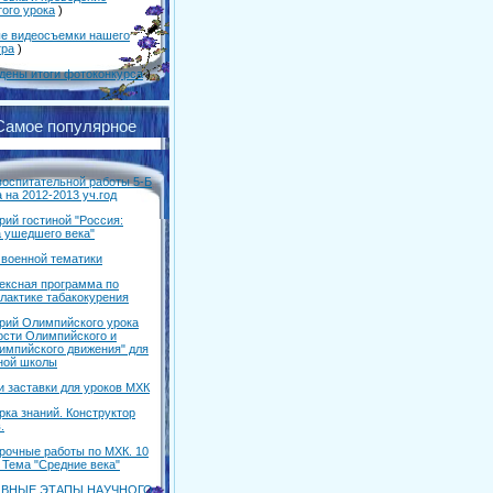
того урока
)
е видеосъемки нашего
тра
)
дены итоги фотоконкурса
)
Самое популярное
воспитательной работы 5-Б
 на 2012-2013 уч.год
рий гостиной "Россия:
а ушедшего века"
 военной тематики
ексная программа по
лактике табакокурения
рий Олимпийского урока
ости Олимпийского и
импийского движения" для
ной школы
и заставки для уроков МХК
рка знаний. Конструктор
.
рочные работы по МХК. 10
 Тема "Средние века"
ВНЫЕ ЭТАПЫ НАУЧНОГО