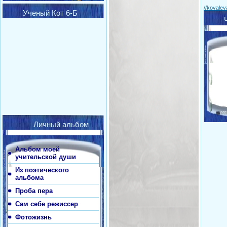
//kovale
Ученый Кот 6-Б
Личный альбом
Альбом моей
учительской души
Из поэтического
альбома
Проба пера
Сам себе режиссер
Фотожизнь