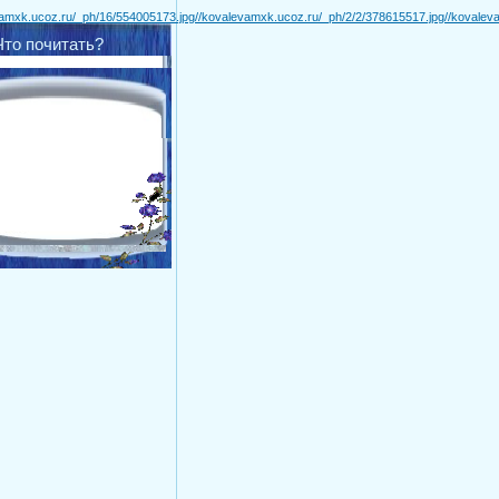
vamxk.ucoz.ru/_ph/16/554005173.jpg
//kovalevamxk.ucoz.ru/_ph/2/2/378615517.jpg
//kovalev
Что почитать?