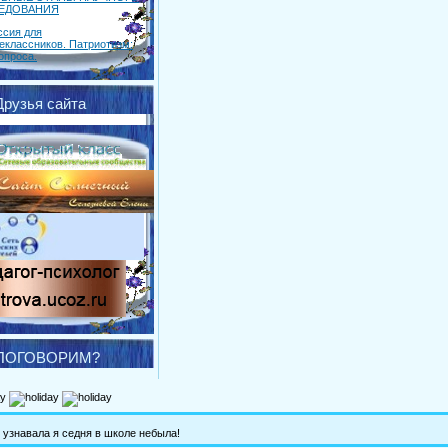
ЕДОВАНИЯ
ссия для
еклассников. Патриотизм:
опроса.
Друзья сайта
.
ПОГОВОРИМ?