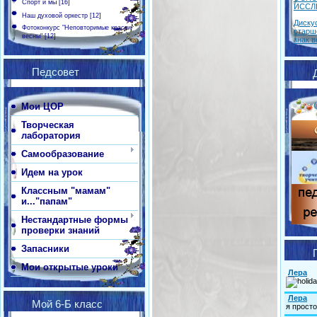
Спорт и мы
[16]
ИССЛ
Наш духовой оркестр
[12]
Диску
Фотоконкурс "Неповторимые краски
старш
весны"
[12]
знак в
Педсовет
Мои ЦОР
Творческая
лаборатория
Самообразование
Идем на урок
Классным "мамам"
и..."папам"
Нестандартные формы
проверки знаний
Запасники
Мои открытые уроки
Мой 6-Б класс