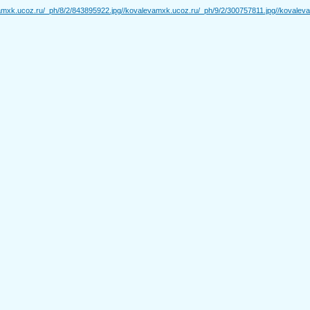
amxk.ucoz.ru/_ph/8/2/843895922.jpg
//kovalevamxk.ucoz.ru/_ph/9/2/300757811.jpg
//kovalev