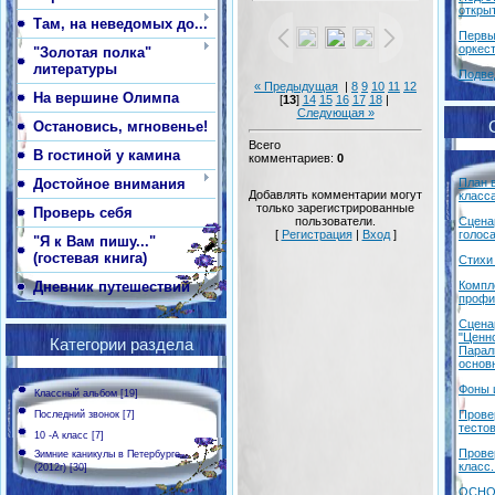
откры
Там, на неведомых до...
Первы
оркес
"Золотая полка"
литературы
Подве
« Предыдущая
|
8
9
10
11
12
На вершине Олимпа
[
13
]
14
15
16
17
18
|
Следующая »
Остановись, мгновенье!
Всего
В гостиной у камина
комментариев
:
0
Достойное внимания
План 
Добавлять комментарии могут
класса
только зарегистрированные
Проверь себя
пользователи.
Сцена
[
Регистрация
|
Вход
]
голос
"Я к Вам пишу..."
(гостевая книга)
Стихи
Дневник путешествий
Компл
профи
Сцена
"Ценн
Категории раздела
Парал
основ
Фоны 
Классный альбом
[19]
Прове
Последний звонок
[7]
тестов
10 -А класс
[7]
Прове
Зимние каникулы в Петербурге
класс.
(2012г)
[30]
ОСНО