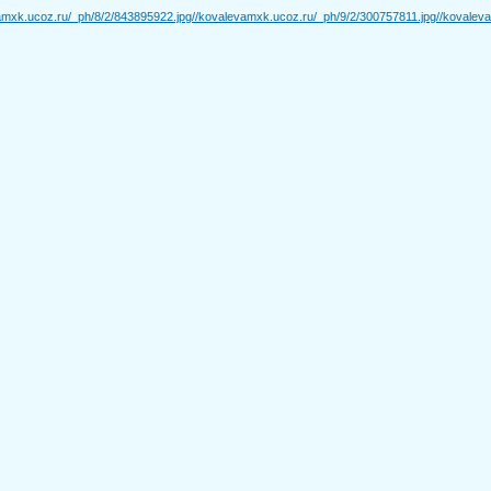
amxk.ucoz.ru/_ph/8/2/843895922.jpg
//kovalevamxk.ucoz.ru/_ph/9/2/300757811.jpg
//kovalev