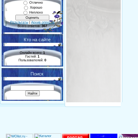
Отлично
Хорошо
Неплохо
Результаты
|
Архив опросов
Всего ответов:
367
Кто на сайте
Онлайн всего:
1
Гостей:
1
Пользователей:
0
Поиск