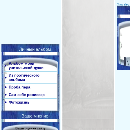
//kovale
Личный альбом
Альбом моей
учительской души
Из поэтического
альбома
Проба пера
Сам себе режиссер
Фотожизнь
Ваше мнение
Ваша оценка сайту