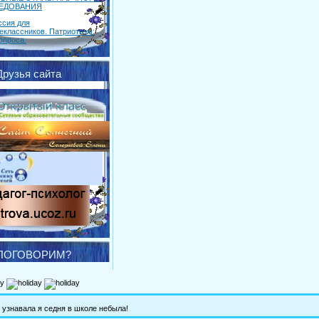
ЕДОВАНИЯ
ссия для
еклассников. Патриотизм:
опроса.
Друзья сайта
.
ПОГОВОРИМ?