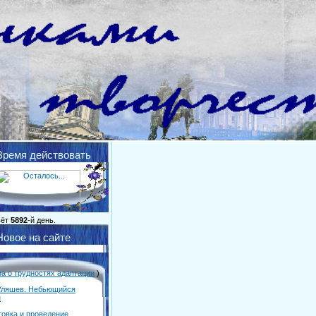
Время действовать
вёт
5892
-й день.
Новое на сайте
ва о трудностях адаптации
)
Уляшев. Небьющийся
н
товка и проведение