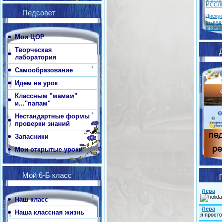
ИССЛ
Педсовет
Диску
старш
знак в
Мои ЦОР
Творческая
лаборатория
Самообразование
Идем на урок
Классным "мамам"
и..."папам"
Нестандартные формы
проверки знаний
Запасники
Мои открытые уроки
Мой 6-Б класс
Наш класс
Наша классная жизнь