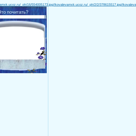
vamxk.ucoz.ru/_ph/16/554005173.jpg
//kovalevamxk.ucoz.ru/_ph/2/2/378615517.jpg
//kovalev
Что почитать?