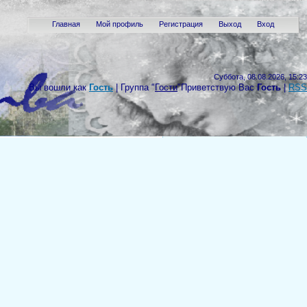
Главная
Мой профиль
Регистрация
Выход
Вход
Суббота, 08.08.2026, 15:23
Вы вошли как
Гость
|
Группа
"
Гости
"
Приветствую Вас
Гость
|
RSS