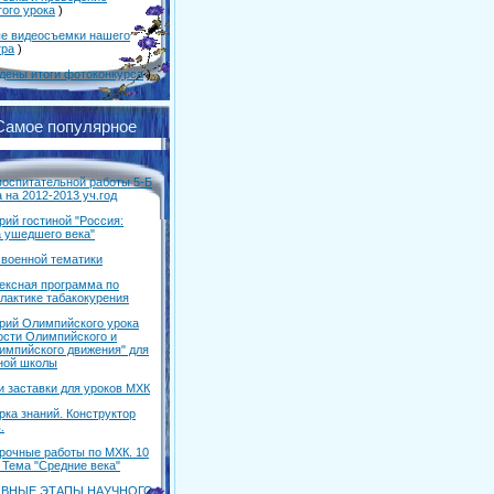
того урока
)
е видеосъемки нашего
тра
)
дены итоги фотоконкурса
)
Самое популярное
воспитательной работы 5-Б
 на 2012-2013 уч.год
рий гостиной "Россия:
а ушедшего века"
 военной тематики
ексная программа по
лактике табакокурения
рий Олимпийского урока
ости Олимпийского и
импийского движения" для
ной школы
и заставки для уроков МХК
рка знаний. Конструктор
.
рочные работы по МХК. 10
 Тема "Средние века"
ВНЫЕ ЭТАПЫ НАУЧНОГО