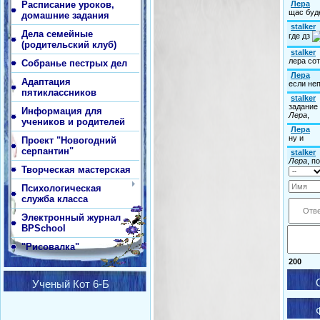
Расписание уроков,
домашние задания
Дела семейные
(родительский клуб)
Собранье пестрых дел
Адаптация
пятиклассников
Информация для
учеников и родителей
Проект "Новогодний
серпантин"
Творческая мастерская
Психологическая
служба класса
Электронный журнал
BPSchool
"Рисовалка"
200
Ученый Кот 6-Б