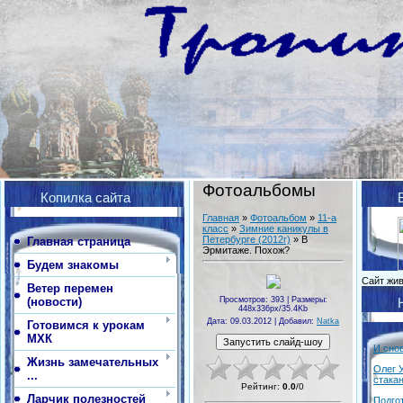
Фотоальбомы
Копилка сайта
Главная
»
Фотоальбом
»
11-а
класс
»
Зимние каникулы в
Петербурге (2012г)
» В
Главная страница
Эрмитаже. Похож?
Будем знакомы
Сайт жи
Ветер перемен
(новости)
Просмотров
: 393 |
Размеры
:
448x336px/35.4Kb
Дата
: 09.03.2012 |
Добавил
:
Natka
Готовимся к урокам
МХК
И сно
Жизнь замечательных
Олег 
...
стака
Рейтинг
:
0.0
/
0
Ларчик полезностей
Подго